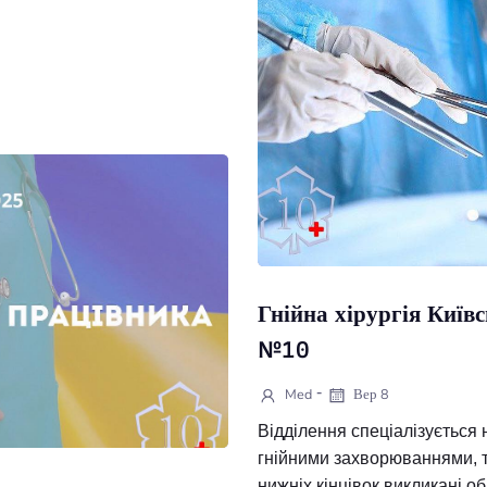
скоріше настане
жні з ліками Не приймайте
Україну. Зі свя
 Деякі ліки (антибіотики,
ЧИТАТИ ДАЛІ
шкодити печінці. Пийте достатньо
ці швидше виводити токсини.
ня — зверніться до лікаря-
 проспект, 59Б +380 (67) 209 54
а електронним направленням від