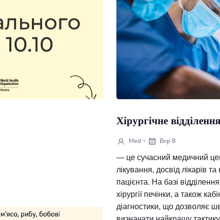
я
Хірургічне
-
Med
Вер 8
— це сучасний 
лікування, досві