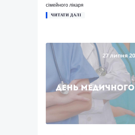
статевих контактів. Будьте обере
препарати без призначення лікаря.
гормони, знеболювальні) можуть 
води Чиста вода допомагає печін
Якщо у вас є симптоми чи запитан
гепатолога. Адреса: Голосіївський
24 +380 (96) 360 34 01 Прийом з
сімейного лікаря
ЧИТАТИ ДАЛІ