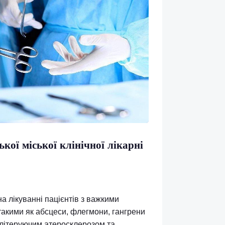
 мир, а в серцях живе віра у сильну та вільну
том Незалежності!