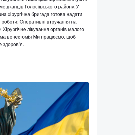
зі відділення працює спеціалізований підрозділ
, а також кабінети ендоскопії та ультразвукової
 дозволяє швидко та точно встановлювати діагноз і
ащу тактику лікування. Наші фахівці забезпечують
ування для мешканців Голосіївського району. У
оби оперативна хірургічна бригада готова надати
ні напрямки роботи: Оперативні втручання на
ї порожнини Хірургічне лікування органів малого
ерації, зокрема венектомія Ми працюємо, щоб
ніше — ваше здоров’я.