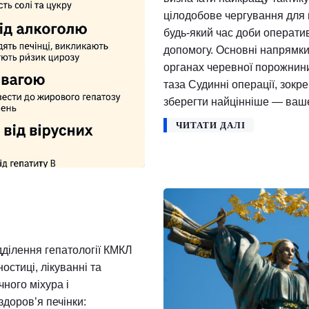
пацієнта. На ба
хірургії печінки
діагностики, що
визначати найкр
цілодобове черг
будь-який час д
допомогу. Основ
органах черевно
таза Судинні оп
зберегти найцін
ЧИТАТИ ДАЛІ
лога