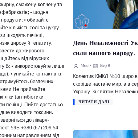
ач відділення гепатології КМКЛ
 діагностиці, лікуванні та
, жовчного міхура і
 про здоров’я печінки:
зуйте жирну, смажену, копчену та
та напівфабрикатів; • щодня
ернові продукти; • обирайте
тролюйте кількість солі та цукру.
алі дози шкодять печінці,
День Незале
ють ризик цирозу й гепатиту.
же призвести до жирового
сили нашого
. Захищайтесь від вірусних
-
Med
Вер 8
 гепатиту B; • використовуйте лише
ту тощо); • уникайте контактів із
Колектив КМКЛ №
ей; • дотримуйтесь безпечних