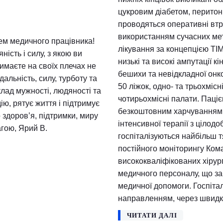
Гнійна хірур
№10
-
Med
Вер 8
Відділення спец
гнійними захво
нижніх кінцівок
цукровим діабето
проводяться опе
використанням с
 — Днем медичного працівника!
лікування за ко
, людяність і силу, з якою ви
низькі та високі
ви тримаєте на своїх плечах не
бешихи та невідк
ідповідальність, силу, турботу та
50 ліжок, одно- 