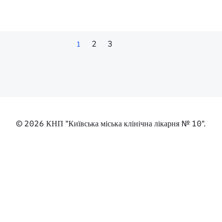
 приклад мужності, людяності та
чотирьохмісні п
ує надію, рятує життя і підтримує
безкоштовним ха
цного здоров’я, підтримки, миру
інтенсивної тер
З повагою, Ярий В.
госпіталізуютьс
постійного моні
висококваліфіко
медичного персо
медичної допомо
направленням, 
ЧИТАТИ ДАЛІ
2
3
1