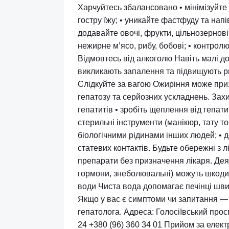
-
Med
Вер 8
Уваров Вадим Юрійович – завідув
№10. Гепатолог спеціалізується на
профілактиці захворювань печінки
жовчовивідних шляхів. Як подбати
Харчуйтесь збалансовано • мінімі
гостру їжу; • уникайте фастфуду 
додавайте овочі, фрукти, цільноз
нежирне м’ясо, рибу, бобові; • кон
Відмовтесь від алкоголю Навіть м
викликають запалення та підвищу
Слідкуйте за вагою Ожиріння мо
гепатозу та серйозних ускладнень
гепатитів • зробіть щеплення від
стерильні інструменти (манікюр, та
біологічними рідинами інших люд