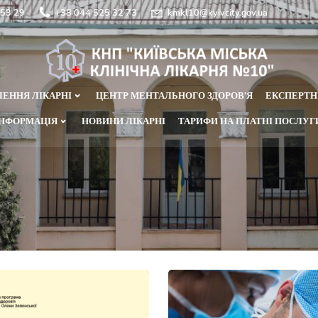
44 525 53 29
+38 044 525 32 73
kmkl10@kyivcity.gov
ВІДДІЛЕННЯ ЛІКАРНІ
ЦЕНТР МЕНТАЛЬНОГО ЗДОРОВ’Я
ЛИВА ІНФОРМАЦІЯ
НОВИНИ ЛІКАРНІ
ТАРИФИ НА ПЛ