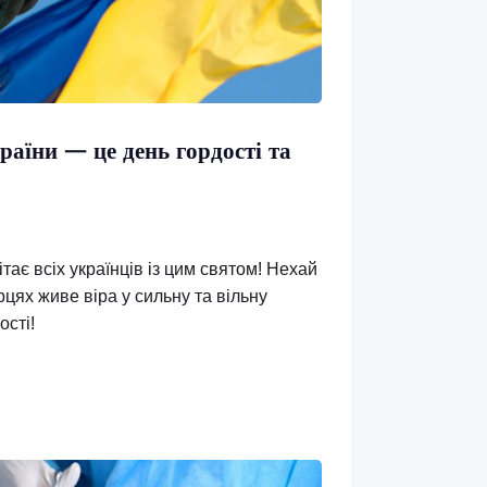
жності України — це день гордості та
 народу.
10 щиро вітає всіх українців із цим святом! Нехай