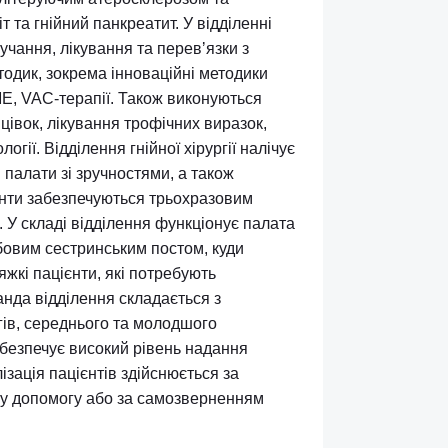
гія Київської міської клінічної лікарні
іалізується на лікуванні пацієнтів з важкими
рюваннями, такими як абсцеси, флегмони, гангрени
 викликані облітеруючим атеросклерозом та
м, перитоніт та гнійний панкреатит. У відділенні
ративні втручання, лікування та перевʼязки з
учасних методик, зокрема інноваційні методики
нцепцією TIME, VAC-терапії. Також виконуються
 ампутації кінцівок, лікування трофічних виразок,
ладної онкології. Відділення гнійної хірургії налічує
та трьохмісні палати зі зручностями, а також