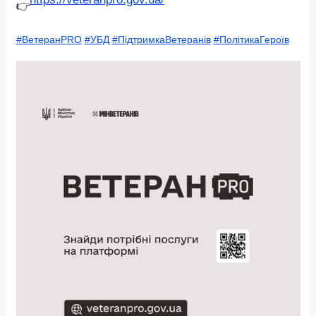
допоміжні засоби реабілітації, а також можливі
реабілітації за кордоном.
Інформація про більше послуг,покрокові інструкц
та сервіси — на платформі ВетеранPRO:
https://veteranpro.gov.ua/
#ВетеранPRO
#УБД
#ПідтримкаВетеранів
#ПолітикаГерої