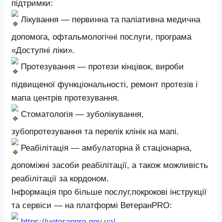
Послуги для здоров’я та відновлення ветеранів 
ветеранок
Держава забезпечує доступ до таких напрямів
підтримки:
Лікування — первинна та паліативна медичн
допомога, офтальмологічні послуги, програма
«Доступні ліки».
Протезування — протези кінцівок, вироби
підвищеної функціональності, ремонт протезів і
мапа центрів протезування.
Стоматологія — зуболікування,
зубопротезування та перелік клінік на мапі.
Реабілітація — амбулаторна й стаціонарна,