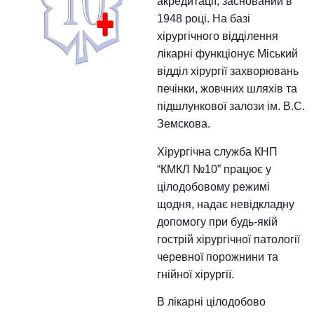
клінічна лікарня №10” –
потужний багатопрофіл
стаціонар вищої категор
акредитації, заснований
1948 році. На базі
хірургічного відділення
лікарні функціонує Місь
відділ хірургії захворю
печінки, жовчних шляхів
підшлункової залози ім.
Земскова.
Хірургічна служба КНП
“КМКЛ №10” працює у
цілодобовому режимі
щодня, надає невідкла