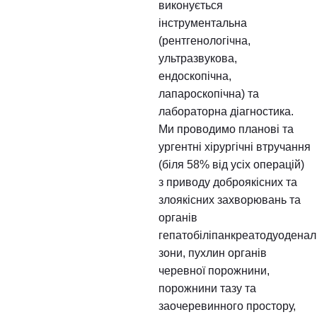
допомогу при будь-якій
гострій хірургічної патол
черевної порожнини та
гнійної хірургії.
В лікарні цілодобово
виконується
інструментальна
(рентгенологічна,
ультразвукова,
ендоскопічна,
лапароскопічна) та
лабораторна діагностик
Ми проводимо планові 
ургентні хірургічні втру
(біля 58% від усіх опера
з приводу доброякісних