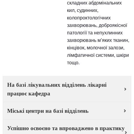
злоякісних захворювань
органів
гепатобіліпанкреатоду
зони, пухлин органів
черевної порожнини,
порожнини тазу та
заочеревинного простор
складних абдомінальни
кил, судинних,
колопроктологічних
захворювань, доброякіс
патології та непухлинни
захворювань м’яких тка
кінцівок, молочної залоз
лімфатичної системи, ш
тощо.