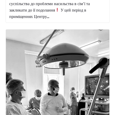
Ми в КМКЛ №10 проводимо додаткову
Друзі, продовжуємо разом робити нашу територію
чистішою та затишнішою. Сьогодні ми організували
додаткову толоку, щоб упорядкувати зелену зону,
зібрати листя та підготувати простір до зими. Щиро...
Дякуємо колегам КНП “Центр екстреної
медичної
Дякуємо, що поділилися з нами важливими
практичними навичками та актуальними протокола
дій у невідкладних ситуаціях
Професійність,
чіткість та доступність подачі матеріалу зробили цей