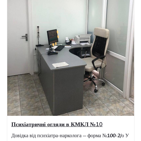
Центр ментального здоров’я КМКЛ №10 —
У Києві працює Центр ментального здоров’я КМКЛ
№10- місце, де кожен може отримати психологічну т
психіатричну допомогу в спокійному і безпечному
середовищі Хто ми? Команда фахівців —...