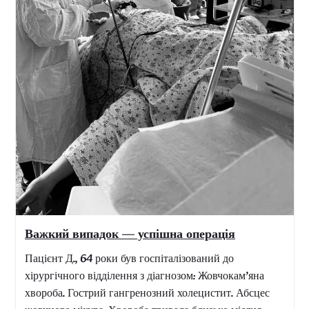
тренінг...
Ми розпочали проведення щорічної
Всеукраїнської акції
З 25 листопада по 10 грудня щорічно в Україні
проходять заходи направлені на звернення уваги
суспільства до проблеми насильства в сімʼї та
закликати до її подолання
У цей період в
приміщеннях Центру...