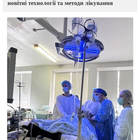
На базі лікувальних відділень лікарні
працює кафедра
Міські центри на базі відділень
Успішно освоєно та впроваджено в практи
новітні технології та методи лікування