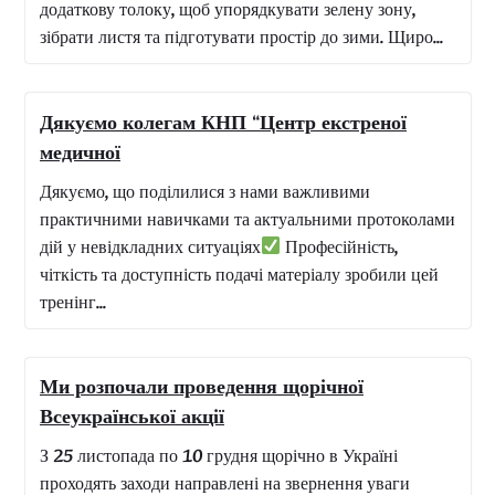
Психіатричні огляди в КМКЛ №10
Довідка від психіатра-нарколога — форма №100-2/о 
відділенні психіатричних оглядів КМКЛ №10 ви
можете швидко та офіційно отримати медичну
довідку форми 100-2/о. Цей документ видається
після...
Хірургія в КМКЛ №10 — це
Наш хірургічний підрозділ працює цілодобово,
надаючи планову та ургентну допомогу при
найрізноманітніших патологіях — від гострих станів
до складних онкологічних випадків.
Ми
виконуємо:– операції в...