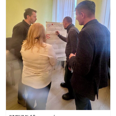
Успішна операція в КМКЛ №10
Діафрагмальна грижа — це стан, коли органи черевно
порожнини (шлунок, кишківник) зміщуються в
грудну клітку через ослаблені ділянки діафрагми —
м’язової перегородки між грудною та черевною...