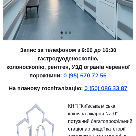
Запис за телефоном з 9:00 до 16:30
гастродуоденоскопію,
колоноскопію, рентген, УЗД огранів черев
0 (95) 670 72 56
порожнини:
0
(50) 086 33 
На планову госпіталізацію:
КНП “Київська міська