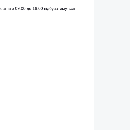
лива частина нашого життя, як і фізичне.
 з 10 по 17 жовтня з 09:00 до 16:00 відбуватимуться