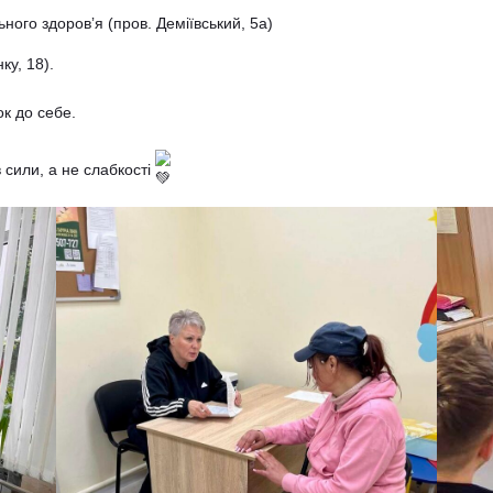
ментального здоровʼя (пров. Деміївський, 5а)
ідпочинку, 18).
ти крок до себе.
 прояв сили, а не слабкості