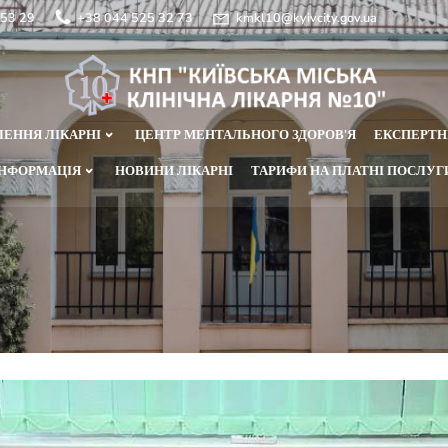
44 525 53 29
+38 044 525 32 73
kmkl10@kyivcity.gov
ВІДДІЛЕННЯ ЛІКАРНІ
ЦЕНТР МЕНТАЛЬНОГО ЗДОРОВ’Я
ЛИВА ІНФОРМАЦІЯ
НОВИНИ ЛІКАРНІ
ТАРИФИ НА ПЛ