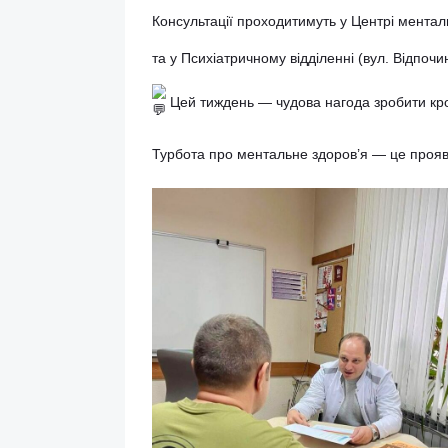
• тривожні та депресивні розлади;
• ПТСР;
• залежності та співзалежність;
• гострі стресові реакції.
Консультації проходитимуть у Центрі 
та у Психіатричному відділенні (вул. В
Цей тиждень — чудова нагода зроби
Турбота про ментальне здоров’я — це