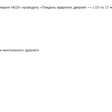
— не розкіш, а необхідність. Психічне здоров’я — така ж важ
інічна лікарня №10» проводить «Тиждень відкритих дверей» —
есами:
аспекти ментального здоров’я: