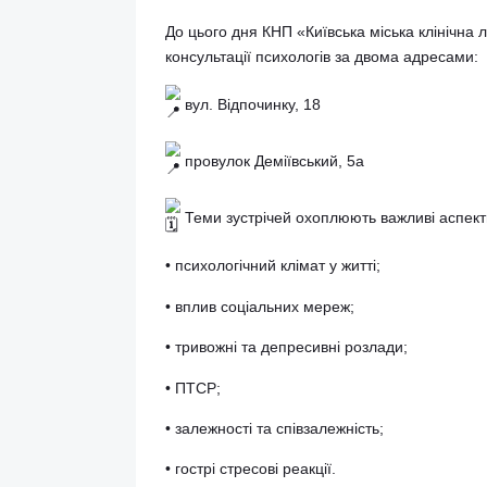
НОВИНИ ЛІКАРНІ
Med
4 Листопада, 2025
-
Це
нагадування, що турбота про себе 
До цього дня КНП «Київська міська кл
консультації психологів за двома адр
вул. Відпочинку, 18
провулок Деміївський, 5а
Теми зустрічей охоплюють важливі 
• психологічний клімат у житті;
• вплив соціальних мереж;