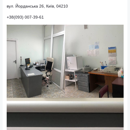
первинної облікової документації № 100-2/о, що також
затверджена наказом МОЗ України 18.04.2022 № 651
вул. Ентузіастів 49, Київ, 02000
+38(044) 353-67-62
+38(093) 448-57-16
вул. Йорданська 26, Київ, 04210
+38(093) 007-39-61