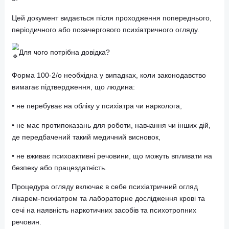
У відділенні психіатричних оглядів КМКЛ №10 ви можете
швидко та офіційно отримати медичну довідку форми 100
о.
Цей документ видається після проходження попередньог
періодичного або позачергового психіатричного огляду.
Для чого потрібна довідка?
Форма 100-2/о необхідна у випадках, коли законодавство
вимагає підтвердження, що людина:
• не перебуває на обліку у психіатра чи нарколога,
• не має протипоказань для роботи, навчання чи інших ді
де передбачений такий медичний висновок,
• не вживає психоактивні речовини, що можуть впливати 