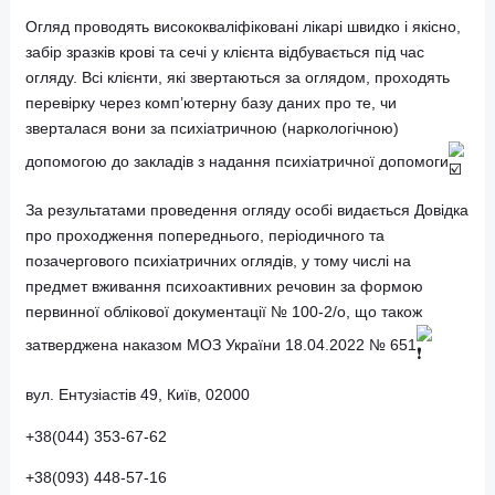
безпеку або працездатність.
Процедура огляду включає в себе психіатричний огляд
лікарем-психіатром та лабораторне дослідження крові та
сечі на наявність наркотичних засобів та психотропних
речовин.
Огляд проводять висококваліфіковані лікарі швидко і якісн
забір зразків крові та сечі у клієнта відбувається під час
огляду. Всі клієнти, які звертаються за оглядом, проходят
перевірку через комп’ютерну базу даних про те, чи
зверталася вони за психіатричною (наркологічною)
допомогою до закладів з надання психіатричної допомог
За результатами проведення огляду особі видається Дові
про проходження попереднього, періодичного та
позачергового психіатричних оглядів, у тому числі на
предмет вживання психоактивних речовин за формою