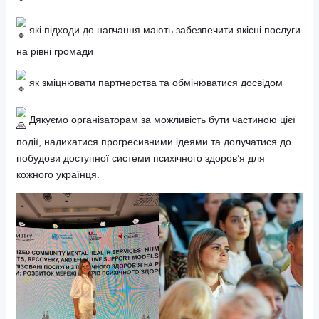
міжнародних партнерів та фахівців у сфері ментального
здоров’я для обговорення важливих питань:
як будувати людинноорієнтовану систему допомоги
які підходи до навчання мають забезпечити якісні посл
на рівні громади
як зміцнювати партнерства та обмінюватися досвідом
Дякуємо організаторам за можливість бути частиною ці
події, надихатися прогресивними ідеями та долучатися д
побудови доступної системи психічного здоров’я для
кожного українця.