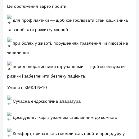
— надійне та інформативне дослідження, яке допомагає
вчасно виявити проблеми з товстим кишківником і розпоч
лікування без зволікань
Це обстеження варто пройти:
для профілактики — щоб контролювати стан кишківни
та запобігати розвитку хвороб
при болях у животі, порушеннях травлення чи підозрі 
запалення
перед оперативними втручаннями — щоб мінімізувати
ризики і забезпечити безпеку пацієнта
Умови в КМКЛ №10: