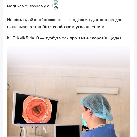
Сучасна ендоскопічна апаратура
Досвідчені лікарі з уважним ставленням до кожного
Комфорт, приватність і можливість пройти процедуру у
медикаментозному сні
Не відкладайте обстеження — іноді саме діагностика дає
шанс вчасно запобігти серйозним ускладненням.
КНП КМКЛ №10 — турбуємось про ваше здоров’я щодня