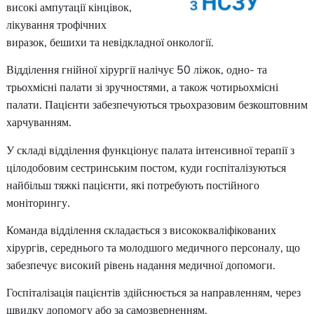
інноваційні методики
лікування за концепцією
TIME, VAC-терапії. Також
виконуються низькі та
високі ампутації кінцівок,
лікування трофічних
виразок, бешихи та невідкладної онкології.
Відділення гнійної хірургії налічує 50 ліжок, одно- та
трьохмісні палати зі зручностями, а також чотирьохмісні
палати. Пацієнти забезпечуються трьохразовим безкошт
харчуванням.
У складі відділення функціонує палата інтенсивної терапі
цілодобовим сестринським постом, куди госпіталізуютьс
найбільш тяжкі пацієнти, які потребують постійного
моніторингу.