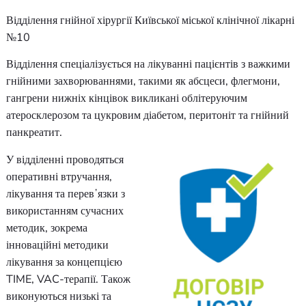
Відділення гнійної хірургії
Відділення гнійної хірургії Київської міської клінічної лі
№10
Відділення спеціалізується на лікуванні пацієнтів з важ
гнійними захворюваннями, такими як абсцеси, флегмони
гангрени нижніх кінцівок викликані облітеруючим
атеросклерозом та цукровим діабетом, перитоніт та гній
панкреатит.
У відділенні проводяться
оперативні втручання,
лікування та перевʼязки з
використанням сучасних
методик, зокрема